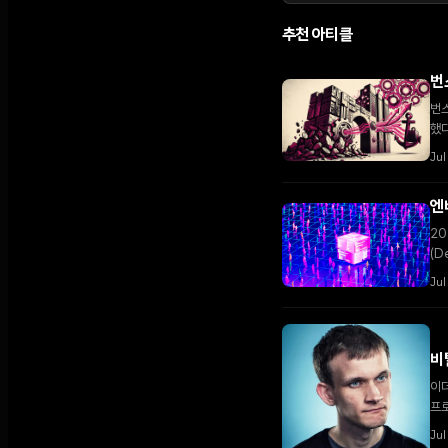
추천 아티클
번
번스
했
Jul
엔
20
(D
Jul
비
이더
프
체인
Jul