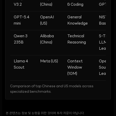
V3.2
(China)
& Coding
GPT-4.5
GPT-5.4
OpenAI
General
NIST CAI
mini
(US)
Knowledge
Baseline
Qwen 3
Alibaba
Technical
S-Tier O
235B
(China)
Reasoning
LLM
Leaderb
Llama 4
Meta (US)
Context
Open-
Scout
Window
Source
(10M)
Leader
Comparison of top Chinese and US models across
specialized benchmarks.
본 콘텐츠는 정보 및 논평을 위한 것이며 투자 자문이 아닙니다.