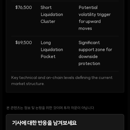
$76,500
Short
Potential
Liquidation
volatility trigger
Cluster
for upward
moves
$69,500
Long
Significant
Liquidation
support zone for
Pocket
downside
protection
Key technical and on-chain levels defining the current
market structure.
본 콘텐츠는 정보 및 논평을 위한 것이며 투자 자문이 아닙니다.
기사에 대한 반응을 남겨보세요