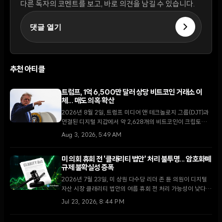
다른 독자의 코멘트를 보고, 바로 의견을 남길 수 있습니다.
댓글 열기
추천 아티클
트럼프, 1억 6,500만 달러 상당 비트코인 거래소 이
체... 매도 의혹 확산
2026년 8월 2일, 트럼프 미디어 앤 테크놀로지 그룹(DJT)과
연결된 디지털 지갑에서 약 2,628개의 비트코인이 크립토닷컴
거래소로 이동했다. 막대한 운영 손실을 기록 중인 가운데 이번
Aug 3, 2026, 5:49 AM
이체가 자산 매각을 통한 자금 확보 차원인지에 대한 논란이 일
고 있다.
미 의회 휴회 전 '클래리티 법안' 처리 불투명... 암호화폐
규제 불확실성 증폭
2026년 7월 23일, 미 상원 다수당 리더 존 튠 의원이 디지털
자산 시장 클래리티 법안의 여름 휴회 전 처리 가능성이 낮다고
밝혔다. 최근 윤리 조항 합의로 고조되었던 입법 기대감이 의회
Jul 23, 2026, 8:44 PM
일정의 한계에 부딪히며 시장의 회의론이 확산되고 있다.