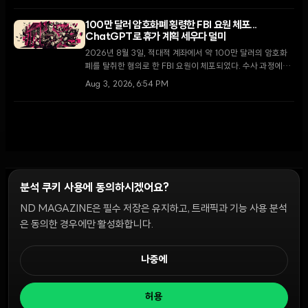
이상 휴면 상태였던 고래 지갑들까지 자금을 이동시키며 시장
의 불안감이 고조되고 있다.
100만 달러 암호화폐 횡령한 FBI 요원 체포...
ChatGPT로 휴가 계획 세우다 덜미
2026년 8월 3일, 적대적 계좌에서 약 100만 달러의 암호화
폐를 탈취한 혐의로 한 FBI 요원이 체포되었다. 수사 과정에서
해당 요원이 횡령 자금을 사용하기 위해 ChatGPT로 여행 일
Aug 3, 2026, 6:54 PM
정을 계획한 사실이 드러나 충격을 주고 있다.
분석 쿠키 사용에 동의하시겠어요?
ND MAGAZINE은 필수 저장은 유지하고, 트래픽과 기능 사용 분석
윤리 원칙
Discord 봇
캠페인 가이드
커뮤니티 랭킹
개인정보처리방침
이용약관
은 동의한 경우에만 활성화합니다.
쿠키 설정
나중에
© 2026 NDD INC. 모든 권리 보유.
허용
공시 및 정책:
>