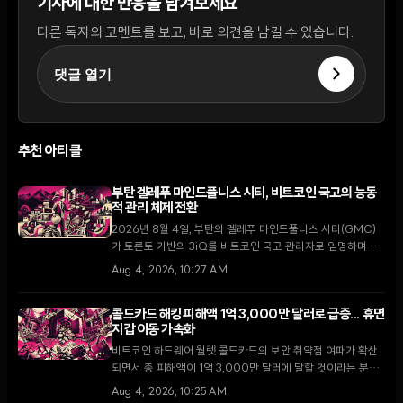
기사에 대한 반응을 남겨보세요
다른 독자의 코멘트를 보고, 바로 의견을 남길 수 있습니다.
댓글 열기
추천 아티클
부탄 겔레푸 마인드풀니스 시티, 비트코인 국고의 능동
적 관리 체제 전환
2026년 8월 4일, 부탄의 겔레푸 마인드풀니스 시티(GMC)
가 토론토 기반의 3iQ를 비트코인 국고 관리자로 임명하며 단
순 보유에서 능동적 운용으로 전략을 전환했다. 이는 국왕의 1
Aug 4, 2026, 10:27 AM
만 BTC 기부 공약을 구체화하고 GMC를 글로벌 디지털 금융
허브로 육성하기 위한 핵심 단계다.
콜드카드 해킹 피해액 1억 3,000만 달러로 급증... 휴면
지갑 이동 가속화
비트코인 하드웨어 월렛 콜드카드의 보안 취약점 여파가 확산
되면서 총 피해액이 1억 3,000만 달러에 달할 것이라는 분석
이 나왔다. 2021년 펌웨어 결함에서 비롯된 이번 사태로 10년
Aug 4, 2026, 10:25 AM