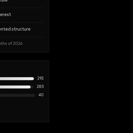
base
terest
nted structure
ths of 2026.
292
285
40