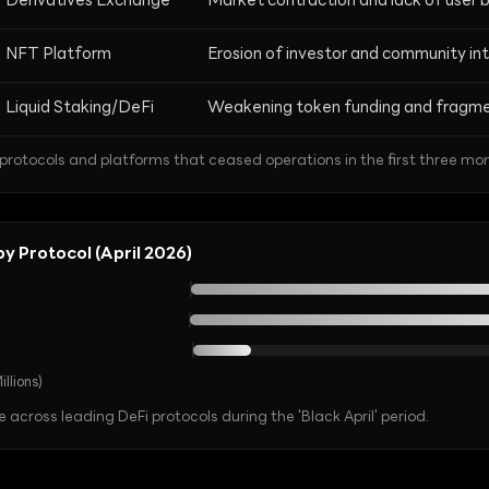
Derivatives Exchange
Market contraction and lack of user 
NFT Platform
Erosion of investor and community in
Liquid Staking/DeFi
Weakening token funding and fragme
rotocols and platforms that ceased operations in the first three mon
y Protocol (April 2026)
llions)
ross leading DeFi protocols during the 'Black April' period.