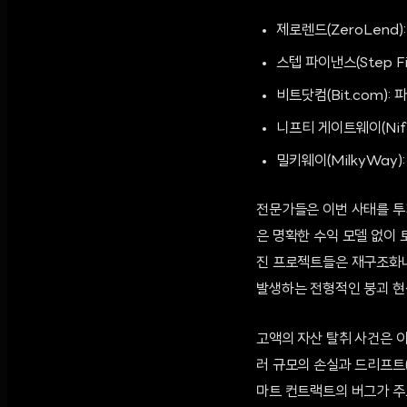
제로렌드(ZeroLend
스텝 파이낸스(Step F
비트닷컴(Bit.com)
니프티 게이트웨이(Nif
밀키웨이(MilkyWay
전문가들은 이번 사태를 투
은 명확한 수익 모델 없이
진 프로젝트들은 재구조화나
발생하는 전형적인 붕괴 현
고액의 자산 탈취 사건은 이미
러 규모의 손실과 드리프트(
마트 컨트랙트의 버그가 주