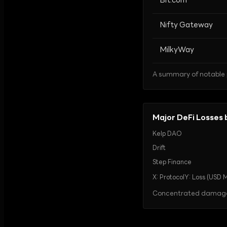
Bit.com
Nifty Gateway
MilkyWay
A summary of notable p
Major DeFi Losses b
Kelp DAO
Drift
Step Finance
X:
Protocol
Y:
Loss (USD Mi
Concentrated damage ac