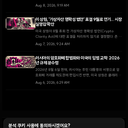
다. 이번 결정은 가상자산 시장의 냉각 속에 핵융합 에너지와
Aug 8, 2026, 9:19 AM
핵심 미디어 사업에 집중하려는 TMTG의 대대적인 전략 변화
를 의미한다.
미 상원, '가상자산 명확성 법안' 표결 9월로 연기... 시장
실망감 확산
미국 상원이 8월 휴회 전 가상자산 명확성 법안(Crypto
Clarity Act)에 대한 표결을 처리하지 않기로 결정했다. 존 튠
다수당 원내대표는 9월 복귀 후 최우선 과제로 다룰 것을 약속
Aug 7, 2026, 9:24 AM
했으나, 입법 지연 소식에 XRP가 5.5% 하락하는 등 시장은
약세를 보이고 있다.
러시아의 암호화폐 합법화와 미국의 입법 교착: 2026
년 규제 분수령
2026년 8월 6일 현재, 러시아는 푸틴 대통령의 서명으로 암
호화폐 거래를 제도권에 편입시킨 반면, 미국 상원은 클래리티
법안 처리를 두고 8월 휴회 전 마지막 진통을 겪고 있다.
Aug 6, 2026, 6:29 AM
분석 쿠키 사용에 동의하시겠어요?