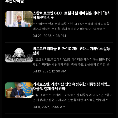
추천 아티클
스완 비트코인 CEO, 트웬티 원 캐피털은 테더의 '정치
적 도구'라 비판
스완 비트코인의 코리 클립스텐 CEO가 트웬티 원 캐피털을
테더의 워싱턴 로비용 정치 실체라고 비난하며, 잭 말러스
CEO의 역할이 '의례적'에 불과하다고 주장했다.
Jul 23, 2026, 4:38 PM
비트코인 리더들, BIP-110 제안 반대... 거버넌스 갈등
심화
비트코인 네트워크에서 '스팸' 데이터를 제거하려는 BIP-110
제안이 마이클 세일러와 아담 백 등 주요 인물들의 강력한 반대
에 직면했다. 8월 강제 신호 마감일이 다가오고 있으나 채굴자
Jul 13, 2026, 12:00 AM
지지율은 1% 미만에 머물며 사실상 부결 가능성이 커지고 있
다.
카자흐스탄, 가상자산 산업 육성 위한 대통령령 서명...
채굴 및 결제 규제 완화
카심-조마르트 토카예프 카자흐스탄 대통령이 2026년 7월 7
일 가상자산 산업의 자극과 발전을 위한 역사적인 법령에 서명
했다. 이번 조치는 가스 기반 전력 공급 우선순위 배정, 규제권
Jul 8, 2026, 12:00 AM
내 거래에 대한 세금 면제, 스테이블코인 국경 간 결제 허용 등
을 골자로 하며, 한때 위축되었던 카자흐스탄의 글로벌 블록체