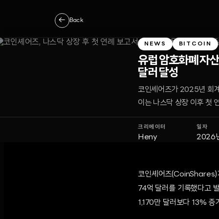
←
Back
NEWS
BITCOIN
유럽 암호화폐 자산
달러 달성
코인셰어즈가 2025년 회계
이는 나스닥 상장 이후 첫 
크리에이터
일자
Heny
2026
코인셰어즈(CoinShare
74억 달러를 기록했다고 발
1,170만 달러보다 13% 