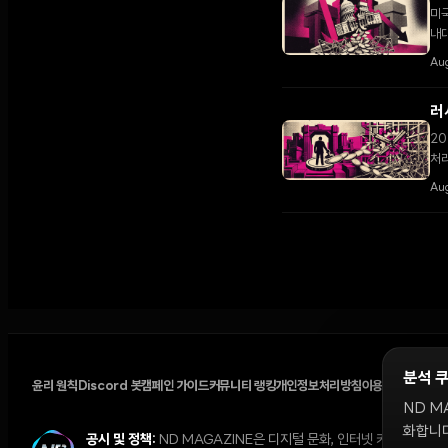
미국
내대
다.
Au
러
20
처리
Aug
분석 
윤리 원칙
Discord 봇
캠페인 가이드
커뮤니티 랭킹
개인정보처리방침
이용약관
쿠키 설
ND M
화합니다
공시 및 정책:
ND MAGAZINE은 디지털 문화, 인터넷 커뮤니티,