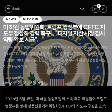
0
←
Back
KO
NEWS
BITCOIN
미 하원 농업위원회, 트럼프 행정부에 CFTC 지
도부 정상화 강력 촉구... "디지털 자산 시장 감시
역량 확보 시급"
미 하원 농업위원회 소속 의원들이 트럼프 행정부를 상대로 상품선물거래위
원회(CFTC)의 위원직 공석을 조속히 채울 것을 요구했다. 가상자산 시장 규
제 권한이 확대되는 가운데, 인력 감축과 지도부 부재가 시장 안정성을 해칠
수 있다는 지적이다.
크리에이터
일자
Heny
2026년 5월 16일
2026년 5월 15일, 미 하원 농업위원회 소속 주요 의원들이 트럼프
행정부를 향해 상품선물거래위원회(CFTC)의 지도부 구성을 조속