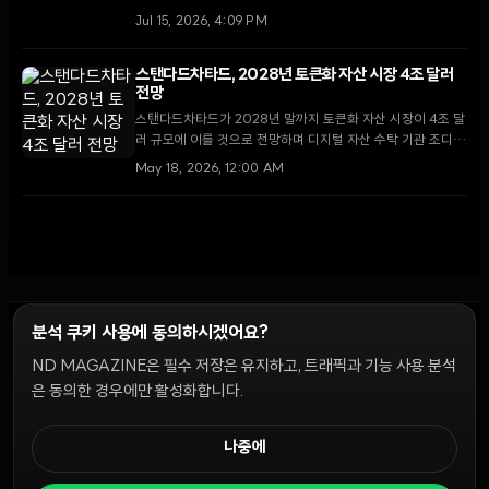
축에 나섰다. 이는 시큐리타이즈의 뉴욕증권거래소 상장 이후
Jul 15, 2026, 4:09 PM
2주 만에 나온 발표로, 전통 금융과 블록체인의 결합을 가속화
할 전망이다.
스탠다드차타드, 2028년 토큰화 자산 시장 4조 달러
전망
스탠다드차타드가 2028년 말까지 토큰화 자산 시장이 4조 달
러 규모에 이를 것으로 전망하며 디지털 자산 수탁 기관 조디아
커스터디를 전량 인수했다. 영국 규제 당국 또한 도매 시장 토
May 18, 2026, 12:00 AM
큰화에 대한 협의를 시작하며 제도적 뒷받침에 나섰다.
분석 쿠키 사용에 동의하시겠어요?
ND MAGAZINE은 필수 저장은 유지하고, 트래픽과 기능 사용 분석
윤리 원칙
Discord 봇
캠페인 가이드
커뮤니티 랭킹
개인정보처리방침
이용약관
은 동의한 경우에만 활성화합니다.
쿠키 설정
나중에
© 2026 NDD INC. 모든 권리 보유.