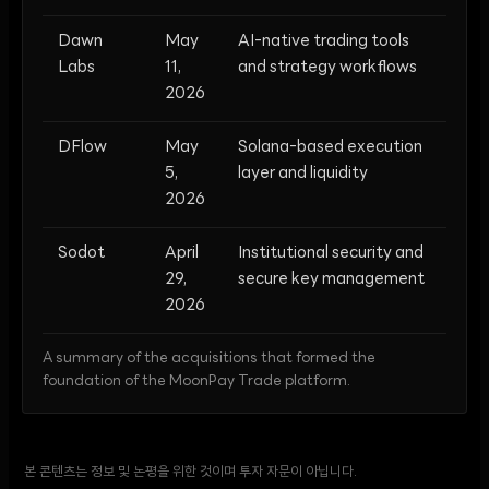
Dawn
May
AI-native trading tools
Labs
11,
and strategy workflows
2026
DFlow
May
Solana-based execution
5,
layer and liquidity
2026
Sodot
April
Institutional security and
29,
secure key management
2026
A summary of the acquisitions that formed the
foundation of the MoonPay Trade platform.
본 콘텐츠는 정보 및 논평을 위한 것이며 투자 자문이 아닙니다.