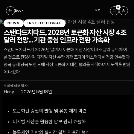
0
←
Back
KO
NEWS
INSTITUTIONAL
스탠다드차타드, 2028년 토큰화 자산 시장 4조
달러 전망... 기관 중심 인프라 전환 가속화
스탠다드차타드가 2028년 말까지 토큰화 자산 시장이 4조 달러 규모에 이
를 것으로 전망하며 디지털 자산 수탁 기관 조디아 커스터디를 전량 인수했다.
영국 규제 당국 또한 도매 시장 토큰화에 대한 협의를 시작하며 제도적 뒷받침
에 나섰다.
크리에이터
일자
Heny
2026년 5월 18일
토큰화된 증권의 발행 및 유통 체계 마련
디지털 자산을 활용한 담보 관리 효율화
블록체인 기반의 실시간 결제 인프라 혁신