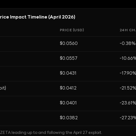
rice Impact Timeline (April 2026)
PRICE (USD)
24H CH
$0.0560
-0.38%
$0.0557
-10.66
$0.0431
-17.90
oit)
$0.0412
-21.52
$0.0401
-23.61
$0.0382
-27.23
r ZETA leading up to and following the April 27 exploit.