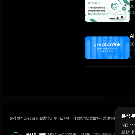
20
로토
Jul
A
20
하십
Jul
분석 
윤리 원칙
Discord 봇
캠페인 가이드
커뮤니티 랭킹
개인정보처리방침
이용약관
쿠키 설
ND M
화합니다