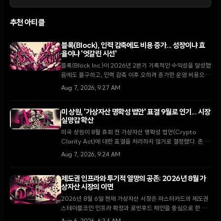
추천 아티클
블록(Block), 인력 감축에도 비용 증가... 성장이냐 효
율이냐 '엇갈린 시선'
블록(Block Inc.)이 2026년 2분기 기록적인 수익성을 달성했
음에도 불구하고, 인력 감축 이후 오히려 증가한 운영 비용으로
인해 시장의 평가가 엇갈리고 있다. 캐시 우드의 아크 인베스트
Aug 7, 2026, 9:27 AM
는 주가 하락을 기회로 2,100만 달러 규모의 매수에 나섰다.
미 상원, '가상자산 명확성 법안' 표결 9월로 연기... 시장
실망감 확산
미국 상원이 8월 휴회 전 가상자산 명확성 법안(Crypto
Clarity Act)에 대한 표결을 처리하지 않기로 결정했다. 존 튠
다수당 원내대표는 9월 복귀 후 최우선 과제로 다룰 것을 약속
Aug 7, 2026, 9:24 AM
했으나, 입법 지연 소식에 XRP가 5.5% 하락하는 등 시장은
약세를 보이고 있다.
제도권 인프라와 투기적 열망의 공존: 2026년 8월 가
상자산 시장의 이면
2026년 8월 6일 현재 가상자산 시장은 마스터카드의 제도권
스테이블코인 인프라 확장과 로빈후드 체인을 중심으로 한 소
매 투자자들의 밈코인 투기라는 극명한 대조를 보이고 있다.