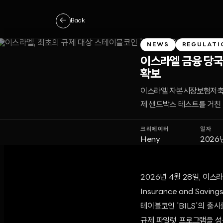
←
Back
NEWS
REGULATI
이스라엘 금융 당국,
확보
이스라엘 자본시장보험저축청
제 샌드박스 테스트를 거친 
크리에이터
일자
Heny
2026
2026년 4월 28일, 이스
Insurance and Savi
테이블코인 'BILS'의 출
규제 파일럿 프로그램을 성