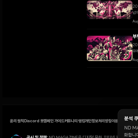
20
넘어
Aug
부
20
유에
성하
Au
분석 
윤리 원칙
Discord 봇
캠페인 가이드
커뮤니티 랭킹
개인정보처리방침
이용약관
쿠키 설
ND M
화합니다
공시 및 정책:
ND MAGAZINE은 디지털 문화, 인터넷 커뮤니티,