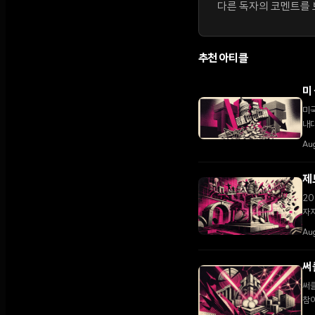
다른 독자의 코멘트를 보
추천 아티클
미
미국
내대
다.
Au
제
20
자
Au
써
써클
참여