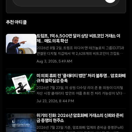
추천 아티클
트럼프, 1억 6,500만 달러 상당 비트코인 거래소 이
체... 매도 의혹 확산
2026년 8월 2일, 트럼프 미디어 앤 테크놀로지 그룹(DJT)과
연결된 디지털 지갑에서 약 2,628개의 비트코인이 크립토닷컴
거래소로 이동했다. 막대한 운영 손실을 기록 중인 가운데 이번
Aug 3, 2026, 5:49 AM
이체가 자산 매각을 통한 자금 확보 차원인지에 대한 논란이 일
고 있다.
미 의회 휴회 전 '클래리티 법안' 처리 불투명... 암호화폐
규제 불확실성 증폭
2026년 7월 23일, 미 상원 다수당 리더 존 튠 의원이 디지털
자산 시장 클래리티 법안의 여름 휴회 전 처리 가능성이 낮다고
밝혔다. 최근 윤리 조항 합의로 고조되었던 입법 기대감이 의회
Jul 23, 2026, 8:44 PM
일정의 한계에 부딪히며 시장의 회의론이 확산되고 있다.
위기의 진화: 2026년 암호화폐 거래소의 신뢰와 준비
금 증명의 현주소
2026년 7월 23일 기준, 암호화폐 업계의 준비금 증명(PoR)