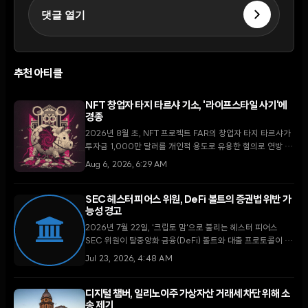
댓글 열기
추천 아티클
NFT 창업자 타지 타르샤 기소, '라이프스타일 사기'에
경종
2026년 8월 초, NFT 프로젝트 FAR의 창업자 타지 타르샤가
투자금 1,000만 달러를 개인적 용도로 유용한 혐의로 연방 검
찰에 기소되었다. 이번 사건은 디지털 자산 시장의 투명성을 강
Aug 6, 2026, 6:29 AM
화하려는 규제 당국의 의지를 보여주는 상징적 사례로 평가받
는다.
SEC 헤스터 피어스 위원, DeFi 볼트의 증권법 위반 가
능성 경고
2026년 7월 22일, '크립토 맘'으로 불리는 헤스터 피어스
SEC 위원이 탈중앙화 금융(DeFi) 볼트와 대출 프로토콜이 기
존 투자 펀드 및 자문사 규정에 해당할 수 있다고 경고하며 업
Jul 23, 2026, 4:48 AM
계의 주의를 촉구했다.
디지털 챔버, 일리노이주 가상자산 거래세 차단 위해 소
송 제기