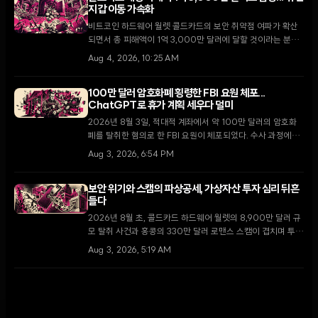
지갑 이동 가속화
비트코인 하드웨어 월렛 콜드카드의 보안 취약점 여파가 확산
되면서 총 피해액이 1억 3,000만 달러에 달할 것이라는 분석
이 나왔다. 2021년 펌웨어 결함에서 비롯된 이번 사태로 10년
Aug 4, 2026, 10:25 AM
이상 휴면 상태였던 고래 지갑들까지 자금을 이동시키며 시장
의 불안감이 고조되고 있다.
100만 달러 암호화폐 횡령한 FBI 요원 체포...
ChatGPT로 휴가 계획 세우다 덜미
2026년 8월 3일, 적대적 계좌에서 약 100만 달러의 암호화
폐를 탈취한 혐의로 한 FBI 요원이 체포되었다. 수사 과정에서
해당 요원이 횡령 자금을 사용하기 위해 ChatGPT로 여행 일
Aug 3, 2026, 6:54 PM
정을 계획한 사실이 드러나 충격을 주고 있다.
보안 위기와 스캠의 파상공세, 가상자산 투자 심리 뒤흔
들다
2026년 8월 초, 콜드카드 하드웨어 월렛의 8,900만 달러 규
모 탈취 사건과 홍콩의 330만 달러 로맨스 스캠이 겹치며 투자
자들이 자가 수탁 대신 중앙화 거래소로 회귀하는 이례적인 현
Aug 3, 2026, 5:19 AM
상이 나타나고 있다.