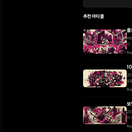
추천 아티클
콜
비트
다.
고조
Au
1
20
요원
Au
보
20
이 
Aug