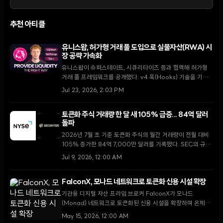
추천 아티클
유니스왑, 허가형 거래 풀 도입으로 실물자산(RWA) 시
장 공략 가속화
유니스왑이 슈퍼스테이트, 시큐리타이즈 등과 협력해 허가형
거래 풀 프레임워크를 공개했다. v4 훅(Hooks) 기술을 기반
으로 블랙록의 BUIDL 펀드 등 제도권 자산에 유동성을 공급하
Jul 23, 2026, 2:03 PM
며 온체인 청산 및 결제 시스템의 혁신을 주도하고 있다.
토큰화 주식 거래량 한 달 새 105% 급증... 84억 달러
돌파
2026년 7월 초 기준 토큰화 주식의 월간 거래량이 전월 대비
105% 증가한 84억 7,000만 달러를 기록했다. SEC의 규제
명확화와 주요 거래소의 인프라 구축이 맞물리며 실물자산
Jul 9, 2026, 12:00 AM
(RWA) 시장이 새로운 국면에 진입했다.
FalconX, 모나드 네트워크로 토큰화 신용 시설 확장
기관용 디지털 자산 프라임 브로커 FalconX가 모나드
(Monad) 네트워크로 토큰화된 신용 시설을 확장하며 온체인
금융 생태계 강화에 나섰다.
May 15, 2026, 12:00 AM