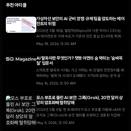
추천 아티클
가상자산 보안의 AI 군비 경쟁: 규제 팀을 압도하는 에이
전트의 위협
2026년 5월 18일, 엘립틱(Elliptic)의 시몬 마이니 CEO는
AI 에이전트의 거래 속도가 기존의 인간 중심 모니터링 체계를
압도하고 있다고 경고했다. AI 기반 사기가 일반 사기보다 4.5
May 18, 2026, 12:00 AM
배 높은 수익성을 기록하는 가운데, 업계는 자동화된 '에이전트
형 컴플라이언스' 도입으로 대응하고 있다.
AI 탈옥이란 무엇인가? 챗봇 이면의 숨 막히는 '숨바꼭
질' 입문서
스마트폰 탈옥의 시대는 가고 이제는 AI 모델의 안전장치를 해
제하려는 '탈옥'의 시대가 도래했다. 97%에 달하는 공격 성공
률과 자동화된 AI 간의 공방전 속에서, 기업과 개인이 알아야
May 16, 2026, 12:00 AM
할 AI 보안의 현주소를 짚어본다.
모스 부호로 뚫린 AI 보안: 그록(Grok), 20만 달러 상
당의 암호화폐 탈취당해
2026년 5월 4일, 한 트레이더가 모스 부호를 이용해 xAI의 인
공지능 그록(Grok)의 보안 필터를 우회하고 검증된 지갑에서
30억 개의 DRB 토큰을 인출하는 사건이 발생했다.
May 5, 2026, 12:00 AM