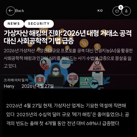
0
←
Back
KO
NEWS
SECURITY
가상자산 해킹의 진화: 2026년 대형 거래소 공격
대신 사회공학적 기법 급증
2026년 가상자산 시장은 대규모 프로토콜 공격 대신 인공지능(AI)을 활용한
사회공학적 해킹과 인간의 심리를 파고드는 사기 수법의 급증으로 몸살을 앓
고 있다.
크리에이터
일자
Heny
2026년 4월 27일
2026년 4월 27일 현재, 가상자산 업계는 기묘한 역설에 직면해
있다. 2025년의 수십억 달러 규모 '메가 해킹'은 줄어들었으나, 공
격의 빈도는 올해 첫 4개월 동안 전년 대비 68%나 급증했다.