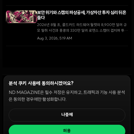
정을 계획한 사실이 드러나 충격을 주고 있다.
보안 위기와 스캠의 파상공세, 가상자산 투자 심리 뒤흔
들다
2026년 8월 초, 콜드카드 하드웨어 월렛의 8,900만 달러 규
모 탈취 사건과 홍콩의 330만 달러 로맨스 스캠이 겹치며 투자
자들이 자가 수탁 대신 중앙화 거래소로 회귀하는 이례적인 현
Aug 3, 2026, 5:19 AM
상이 나타나고 있다.
분석 쿠키 사용에 동의하시겠어요?
ND MAGAZINE은 필수 저장은 유지하고, 트래픽과 기능 사용 분석
윤리 원칙
Discord 봇
캠페인 가이드
커뮤니티 랭킹
개인정보처리방침
이용약관
은 동의한 경우에만 활성화합니다.
쿠키 설정
나중에
© 2026 NDD INC. 모든 권리 보유.
허용
공시 및 정책:
>