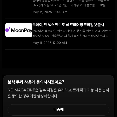
솔라나 검증인 네트워크의 절반 가까이를 점유하고 있는 지토
(Jito)가 오는 2026년 7월 소비자용 거래 플랫폼 'JTX'를 출
시하며 대대적인 체질 개선에 나선다. 루카스 브루더 CEO는
May 16, 2026, 12:00 AM
사용자들이 온체인에서 모든 자산을 거래하길 원하는 '새로운
시대'가 도래했다고 강조했다.
문페이, 던 랩스 인수로 AI 트레이딩 코파일럿 출시
문페이가 블록체인 인프라 기업 던 랩스를 인수하며 AI 기반 트
레이딩 시장에 진출했다. 새롭게 출시된 'AI 트레이딩 코파일
럿'은 일상 언어를 복잡한 거래 전략으로 변환하며, 폴리마켓
May 11, 2026, 12:00 AM
등 예측 시장의 접근성을 획기적으로 개선할 전망이다.
분석 쿠키 사용에 동의하시겠어요?
ND MAGAZINE은 필수 저장은 유지하고, 트래픽과 기능 사용 분석
윤리 원칙
Discord 봇
캠페인 가이드
커뮤니티 랭킹
개인정보처리방침
이용약관
은 동의한 경우에만 활성화합니다.
쿠키 설정
나중에