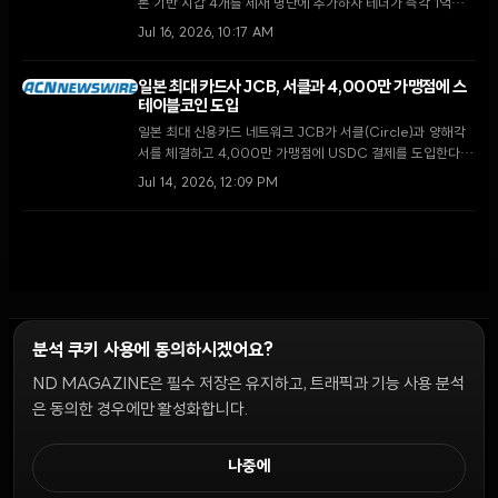
론 기반 지갑 4개를 제재 명단에 추가하자 테더가 즉각 1억
3,100만 달러 규모의 자산을 동결했다. 이번 조치는 이란의 국
Jul 16, 2026, 10:17 AM
가 주도 제재 회피를 차단하기 위한 '경제적 분노 작전'의 일환
으로 평가된다.
일본 최대 카드사 JCB, 서클과 4,000만 가맹점에 스
테이블코인 도입
일본 최대 신용카드 네트워크 JCB가 서클(Circle)과 양해각
서를 체결하고 4,000만 가맹점에 USDC 결제를 도입한다.
이는 일본 금융청의 규제 개편에 따른 조치로, 현금 중심의 일
Jul 14, 2026, 12:09 PM
본 경제가 디지털 자산 생태계로 전환되는 중대한 이정표가 될
전망이다.
분석 쿠키 사용에 동의하시겠어요?
ND MAGAZINE은 필수 저장은 유지하고, 트래픽과 기능 사용 분석
윤리 원칙
Discord 봇
캠페인 가이드
커뮤니티 랭킹
개인정보처리방침
이용약관
은 동의한 경우에만 활성화합니다.
쿠키 설정
나중에