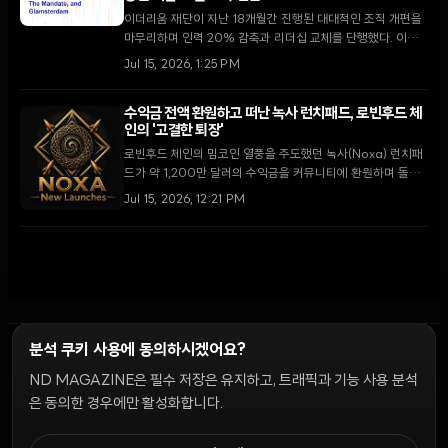
이더리움 재단이 지난 18개월간 진행된 대대적인 조직 개편을
마무리하며 인력 20% 감축과 리더십 교체를 단행했다. 이번
개편은 단순한 위기 대응이 아닌, 장기적인 탈중앙화와 재무적
Jul 15, 2026, 1:25 PM
지속 가능성을 목표로 한 '기금 모델'로의 전환을 의미한다.
수익금 전액 환원하고 떠난 녹사 런치패드, 로빈후드 체
인의 '고결한 퇴장'
로빈후드 체인의 밈코인 열풍을 주도했던 녹사(Noxa) 런치패
드가 약 1,200만 달러의 수익금을 커뮤니티에 환원하며 돌연
운영을 중단했다. '러그 풀'이 난무하는 시장에서 이례적인 행
Jul 15, 2026, 12:21 PM
보를 보인 녹사의 퇴장은 네트워크 생태계에 새로운 불확실성
과 기회를 동시에 던지고 있다.
분석 쿠키 사용에 동의하시겠어요?
ND MAGAZINE은 필수 저장은 유지하고, 트래픽과 기능 사용 분석
윤리 원칙
Discord 봇
캠페인 가이드
커뮤니티 랭킹
개인정보처리방침
이용약관
은 동의한 경우에만 활성화합니다.
쿠키 설정