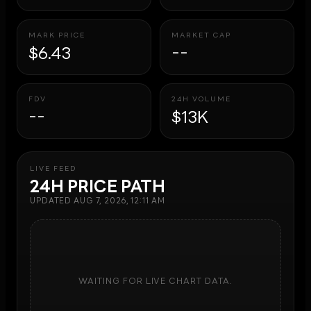
MARK PRICE
MARKET CAP
$6.43
--
FDV
24H VOLUME
--
$13K
LIVE FEED
24H PRICE PATH
UPDATED
AUG 7, 2026, 12:11 AM
WAITING FOR LIVE CHART DATA.