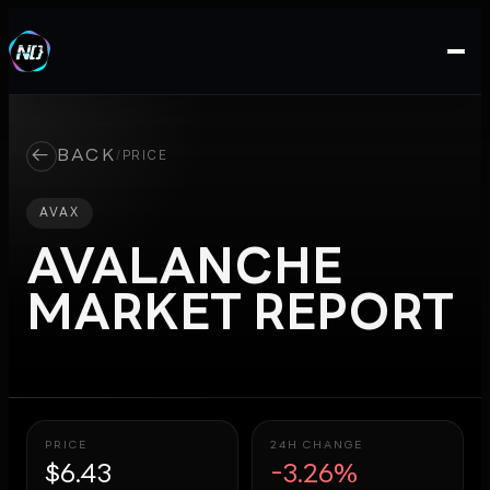
←
BACK
/
PRICE
AVAX
AVALANCHE
MARKET REPORT
PRICE
24H CHANGE
$6.43
-3.26%