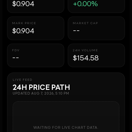
$0.904
+0.00%
MARK PRICE
MARKET CAP
$0.904
--
FDV
24H VOLUME
--
$154.58
LIVE FEED
24H PRICE PATH
UPDATED
AUG 7, 2026, 5:10 PM
WAITING FOR LIVE CHART DATA.