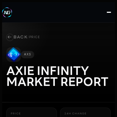
←
BACK
/
PRICE
AXS
AXIE INFINITY
MARKET REPORT
PRICE
24H CHANGE