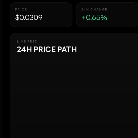
PRICE
24H CHANGE
$0.0309
+0.65%
LIVE FEED
24H PRICE PATH