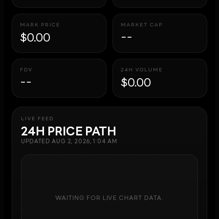
MARK PRICE
MARKET CAP
$0.00
--
FDV
24H VOLUME
--
$0.00
LIVE FEED
24H PRICE PATH
UPDATED
AUG 2, 2026, 1:04 AM
WAITING FOR LIVE CHART DATA.