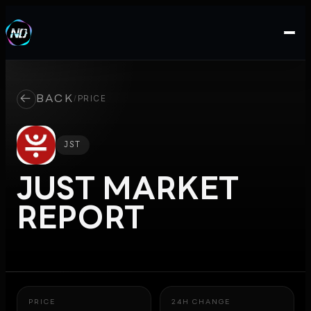
←
BACK
/
PRICE
JST
JUST
MARKET
REPORT
PRICE
24H CHANGE