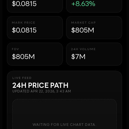
$0.0815
+8.63%
MARK PRICE
MARKET CAP
$0.0815
$805M
FDV
24H VOLUME
$805M
$7M
LIVE FEED
24H PRICE PATH
UPDATED
APR 22, 2026, 3:43 AM
WAITING FOR LIVE CHART DATA.