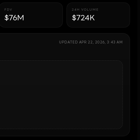
FDV
24H VOLUME
$76M
$724K
UPDATED
APR 22, 2026, 3:43 AM