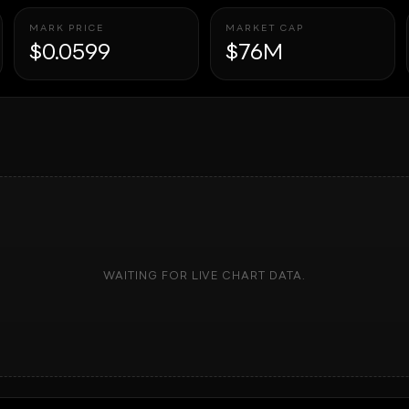
MARK PRICE
MARKET CAP
$0.0599
$76M
WAITING FOR LIVE CHART DATA.