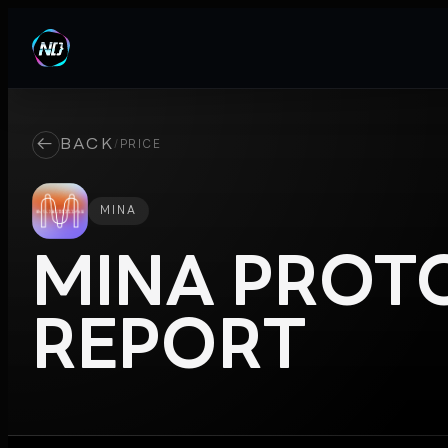
←
BACK
/
PRICE
MINA
MINA PROT
REPORT