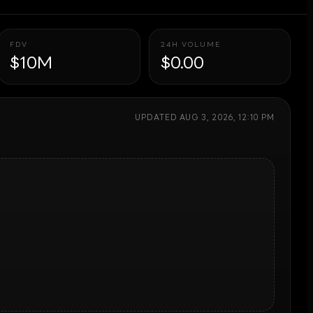
FDV
24H VOLUME
$10M
$0.00
UPDATED
AUG 3, 2026, 12:10 PM