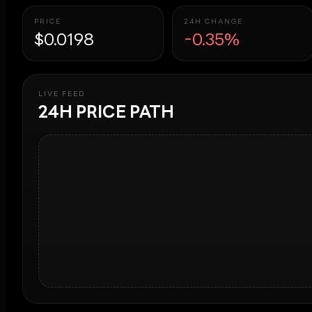
PRICE
24H CHANGE
$0.0198
-0.35%
LIVE FEED
24H PRICE PATH