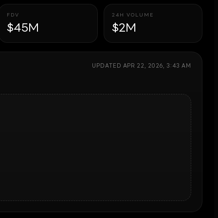
FDV
24H VOLUME
$45M
$2M
UPDATED
APR 22, 2026, 3:43 AM