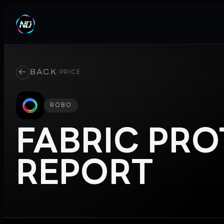
←
BACK
/
PRICE
ROBO
FABRIC PR
REPORT