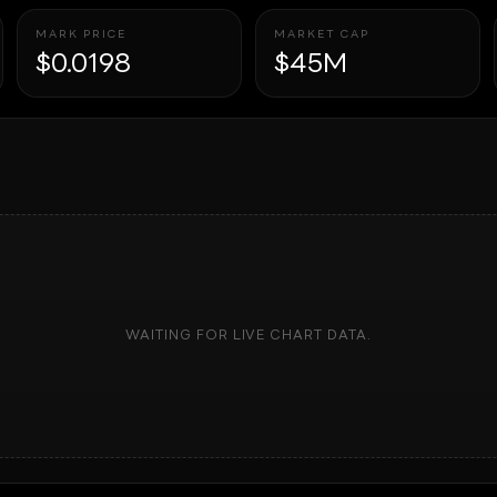
MARK PRICE
MARKET CAP
$0.0198
$45M
WAITING FOR LIVE CHART DATA.