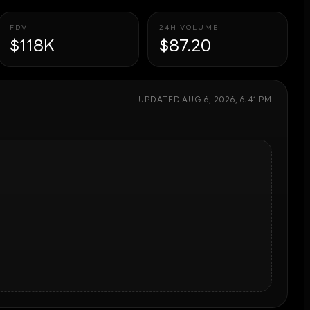
FDV
24H VOLUME
$118K
$87.20
UPDATED
AUG 6, 2026, 6:41 PM