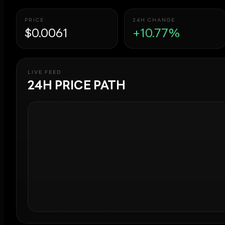
PRICE
24H CHANGE
$0.0061
+10.77%
LIVE FEED
24H PRICE PATH