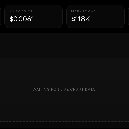
MARK PRICE
MARKET CAP
$0.0061
$118K
WAITING FOR LIVE CHART DATA.