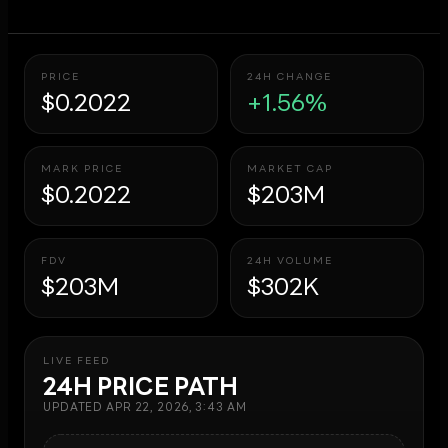
PRICE
24H CHANGE
$0.2022
+1.56%
MARK PRICE
MARKET CAP
$0.2022
$203M
FDV
24H VOLUME
$203M
$302K
LIVE FEED
24H PRICE PATH
UPDATED
APR 22, 2026, 3:43 AM