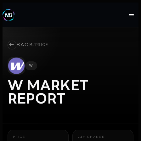
←
BACK
/
PRICE
W
W
MARKET
REPORT
PRICE
24H CHANGE