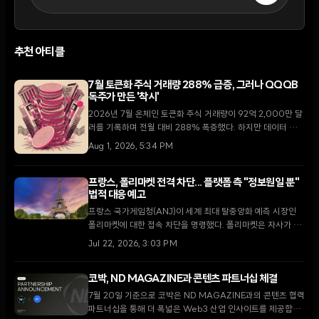
추천 아티클
7월 토큰화 주식 거래량 288% 급증, 그러나 QQQB
독주가 만든 '착시'
2026년 7월 온체인 토큰화 주식 거래량이 92억 2,000만 달
러를 기록하며 전월 대비 288% 폭증했다. 하지만 데이터 분석
결과, 이러한 성장은 특정 자산인 QQQB에 편중되어 있으며
Aug 1, 2026, 5:34 PM
이를 제외한 나머지 시장은 오히려 위축된 것으로 나타났다.
프랑스, 폴리마켓 전격 차단... 플랫폼 측 "정보원일 뿐"
법적 대응 예고
프랑스 국가게임청(ANJ)이 세계 최대 탈중앙화 예측 시장인
폴리마켓에 대한 접속 차단을 명령했다. 폴리마켓은 자사가 단
순한 도박 사이트가 아닌 중요한 정보원이라고 주장하며 법적
Jul 22, 2026, 3:03 PM
대응을 공식화했다.
코박, ND MAGAZINE과 콘텐츠 파트너십 체결
7월 20일 기준으로 코박은 ND MAGAZINE과의 콘텐츠 협력
파트너십을 통해 더 폭넓은 Web3 산업 인사이트를 제공합니